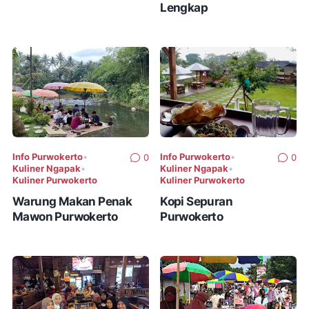
Lengkap
Info Purwokerto
•
Info Purwokerto
•
0
0
Kuliner Ngapak
•
Kuliner Ngapak
•
Kuliner Purwokerto
Kuliner Purwokerto
Warung Makan Penak
Kopi Sepuran
Mawon Purwokerto
Purwokerto