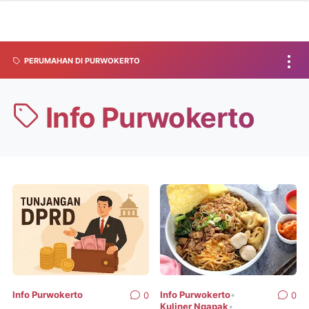
PERUMAHAN DI PURWOKERTO
Info Purwokerto
Info Purwokerto
Info Purwokerto
•
0
0
Kuliner Ngapak
•