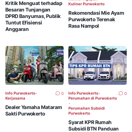
Kritik Menguat terhadap
Kuliner Purwokerto
Besaran Tunjangan
Rekomendasi Mie Ayam
DPRD Banyumas, Publik
Purwokerto Terenak
Tuntut Efisiensi
Rasa Nampol
Anggaran
Info Purwokerto
•
Info Purwokerto
•
0
0
Kerjasama
Perumahan di Purwokerto
•
Dealer Yamaha Mataram
Perumahan Subsidi
Sakti Purwokerto
Purwokerto
Syarat KPR Rumah
Subsidi BTN Panduan