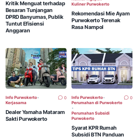
Kritik Menguat terhadap
Kuliner Purwokerto
Besaran Tunjangan
Rekomendasi Mie Ayam
DPRD Banyumas, Publik
Purwokerto Terenak
Tuntut Efisiensi
Rasa Nampol
Anggaran
Info Purwokerto
•
Info Purwokerto
•
0
0
Kerjasama
Perumahan di Purwokerto
•
Dealer Yamaha Mataram
Perumahan Subsidi
Sakti Purwokerto
Purwokerto
Syarat KPR Rumah
Subsidi BTN Panduan