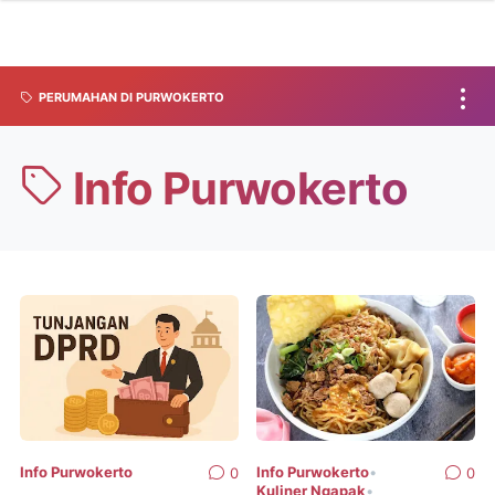
PERUMAHAN DI PURWOKERTO
Info Purwokerto
Info Purwokerto
Info Purwokerto
•
0
0
Kuliner Ngapak
•